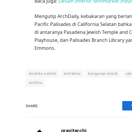
Baca juga:
Desain Interior Minimarket Indus
Mengutip ArchDaily, kebakaran yang berla
Pacific Palisades di California Selatan b
di antaranya Pasadena Jewish Temple and Ce
Playhouse, dan Palisades Branch Library yan
Emmons.
amerika serikat
arsitektur
bangunan ikonik
cal
wildfire
SHARE.
gravitarchi