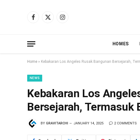
Facebook
X
Instagram
(Twitter)
HOMES
Home
»
Kebakaran Los Angeles Rusak Bangunan Bersejarah, Te
NEWS
Kebakaran Los Angele
Bersejarah, Termasuk
BY
GRAVITARCHI
JANUARY 14, 2025
2 COMMENTS