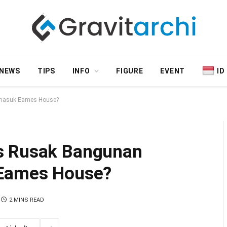
NEWS
TIPS
INFO
FIGURE
EVENT
ID
rmasuk Eames House?
s Rusak Bangunan
 Eames House?
2 MINS READ