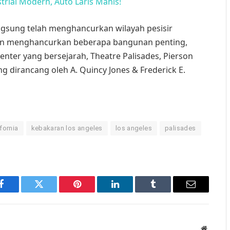
trial Modern, Auto Laris Manis!
ngsung telah menghancurkan wilayah pesisir
ahkan menghancurkan beberapa bangunan penting,
nter yang bersejarah, Theatre Palisades, Pierson
g dirancang oleh A. Quincy Jones & Frederick E.
ifornia
kebakaran los angeles
los angeles
palisades
Facebook
Twitter
Pinterest
LinkedIn
Tumblr
Email
Website