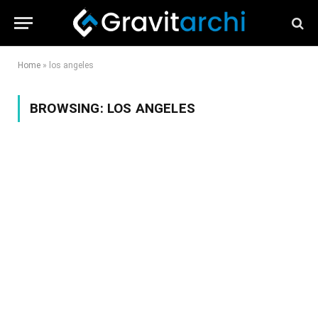
Home
»
los angeles
BROWSING:
LOS ANGELES