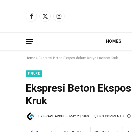
Facebook
X
Instagram
(Twitter)
HOMES
Home
»
Ekspresi Beton Ekspos dalam Karya Luciano Kruk
FIGURE
Ekspresi Beton Ekspos
Kruk
BY
GRAVITARCHI
MAY 28, 2024
NO COMMENTS