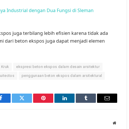
ya Industrial dengan Dua Fungsi di Sleman
pos juga terbilang lebih efisien karena tidak ada
lami dari beton ekspos juga dapat menjadi elemen
 Kruk
ekspresi beton ekspos dalam desain arsitektur
uitectos
penggunaan beton ekspos dalam arsitektural
Facebook
Twitter
Pinterest
LinkedIn
Tumblr
Email
Website