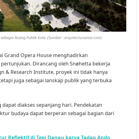
sebagai Ruang Publik Kota. (Sumber : arquitecturaviva.com)
ghai Grand Opera House menghadirkan
 pertunjukan. Dirancang oleh Snøhetta bekerja
n & Research Institute, proyek ini tidak hanya
tetapi juga sebagai lanskap publik yang terbuka
 dapat diakses sepanjang hari. Pendekatan
ktur budaya dapat berperan sebagai bagian dari
ur Reflektif di Tepi Danau karya Tadao Ando