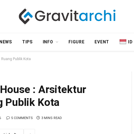
NEWS
TIPS
INFO
FIGURE
EVENT
ID
 Ruang Publik Kota
House : Arsitektur
 Publik Kota
6
5 COMMENTS
3 MINS READ