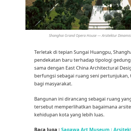
Shanghai Grand Opera House — Arsitektur Dinamis 
Terletak di tepian Sungai Huangpu, Shan
pendekatan baru terhadap tipologi gedung
sama dengan East China Architectural Desig
berfungsi sebagai ruang seni pertunjukan, 
bagi masyarakat.
Bangunan ini dirancang sebagai ruang yang
tersebut memperlihatkan bagaimana arsite
kehidupan kota yang lebih luas.
Baca Juga :
Sagawa Art Museum : Arsitekt