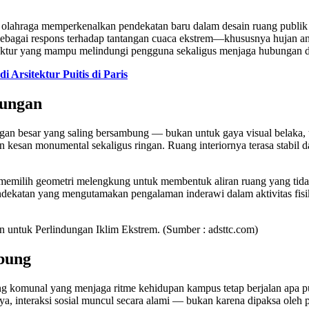
as olahraga memperkenalkan pendekatan baru dalam desain ruang publi
ebagai respons terhadap tantangan cuaca ekstrem—khususnya hujan an
ktur yang mampu melindungi pengguna sekaligus menjaga hubungan d
 Arsitektur Puitis di Paris
dungan
ungan besar yang saling bersambung — bukan untuk gaya visual belaka, 
esan monumental sekaligus ringan. Ruang interiornya terasa stabil da
 memilih geometri melengkung untuk membentuk aliran ruang yang tida
endekatan yang mengutamakan pengalaman inderawi dalam aktivitas fisi
in untuk Perlindungan Iklim Ekstrem. (Sumber : adsttc.com)
bung
g komunal yang menjaga ritme kehidupan kampus tetap berjalan apa pun
mnya, interaksi sosial muncul secara alami — bukan karena dipaksa ole