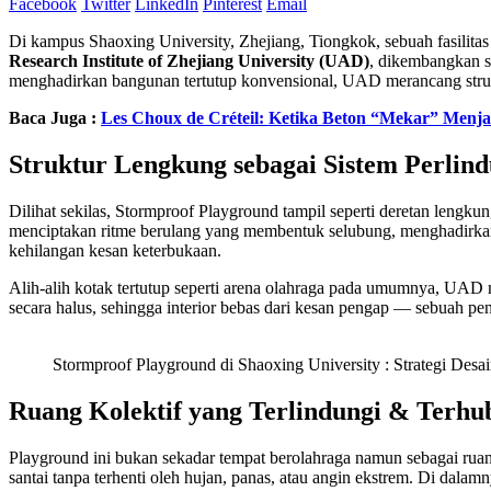
Facebook
Twitter
LinkedIn
Pinterest
Email
Di kampus Shaoxing University, Zhejiang, Tiongkok, sebuah fasilit
Research Institute of Zhejiang University (UAD)
, dikembangkan s
menghadirkan bangunan tertutup konvensional, UAD merancang stru
Baca Juga :
Les Choux de Créteil: Ketika Beton “Mekar” Menjadi
Struktur Lengkung sebagai Sistem Perlin
Dilihat sekilas, Stormproof Playground tampil seperti deretan lengk
menciptakan ritme berulang yang membentuk selubung, menghadirkan k
kehilangan kesan keterbukaan.
Alih-alih kotak tertutup seperti arena olahraga pada umumnya, UAD
secara halus, sehingga interior bebas dari kesan pengap — sebuah p
Stormproof Playground di Shaoxing University : Strategi Desa
Ruang Kolektif yang Terlindungi & Terhu
Playground ini bukan sekadar tempat berolahraga namun sebagai ruan
santai tanpa terhenti oleh hujan, panas, atau angin ekstrem. Di dala