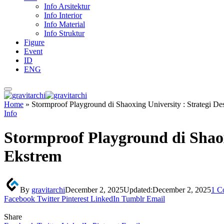
Info Arsitektur
Info Interior
Info Material
Info Struktur
Figure
Event
ID
ENG
Home
»
Stormproof Playground di Shaoxing University : Strategi De
Info
Stormproof Playground di Shaox
Ekstrem
By
gravitarchi
December 2, 2025
Updated:
December 2, 2025
1 C
Facebook
Twitter
Pinterest
LinkedIn
Tumblr
Email
Share