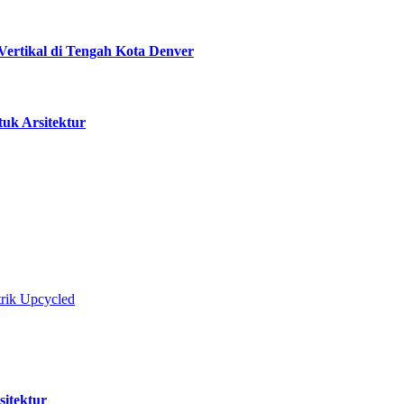
ertikal di Tengah Kota Denver
tuk Arsitektur
trik Upcycled
sitektur