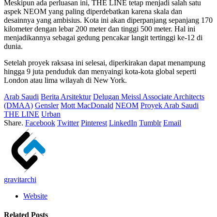
Meskipun ada perluasan ini, THE LINE tetap menjadi salah satu
aspek NEOM yang paling diperdebatkan karena skala dan
desainnya yang ambisius. Kota ini akan diperpanjang sepanjang 170
kilometer dengan lebar 200 meter dan tinggi 500 meter. Hal ini
menjadikannya sebagai gedung pencakar langit tertinggi ke-12 di
dunia.
Setelah proyek raksasa ini selesai, diperkirakan dapat menampung
hingga 9 juta penduduk dan menyaingi kota-kota global seperti
London atau lima wilayah di New York.
Arab Saudi
Berita Arsitektur
Delugan Meissl Associate Architects
(DMAA)
Gensler
Mott MacDonald
NEOM
Proyek Arab Saudi
THE LINE
Urban
Share.
Facebook
Twitter
Pinterest
LinkedIn
Tumblr
Email
gravitarchi
Website
Related
Posts