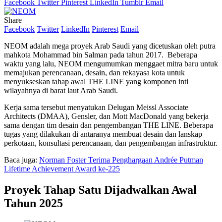
Facebook
Twitter
Pinterest
LinkedIn
Tumblr
Email
Share
Facebook
Twitter
LinkedIn
Pinterest
Email
NEOM adalah mega proyek Arab Saudi yang dicetuskan oleh putra
mahkota Mohammad bin Salman pada tahun 2017. Beberapa
waktu yang lalu, NEOM mengumumkan menggaet mitra baru untuk
memajukan perencanaan, desain, dan rekayasa kota untuk
menyukseskan tahap awal THE LINE yang komponen inti
wilayahnya di barat laut Arab Saudi.
Kerja sama tersebut menyatukan Delugan Meissl Associate
Architects (DMAA), Gensler, dan Mott MacDonald yang bekerja
sama dengan tim desain dan pengembangan THE LINE. Beberapa
tugas yang dilakukan di antaranya membuat desain dan lanskap
perkotaan, konsultasi perencanaan, dan pengembangan infrastruktur.
Baca juga:
Norman Foster Terima Penghargaan Andrée Putman
Lifetime Achievement Award ke-225
Proyek Tahap Satu Dijadwalkan Awal
Tahun 2025