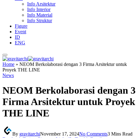
Info Arsitektur
Info Interior
Info Material
Info Struktur
Figure
Event
ID
ENG
Home
»
NEOM Berkolaborasi dengan 3 Firma Arsitektur untuk
Proyek THE LINE
News
NEOM Berkolaborasi dengan 3
Firma Arsitektur untuk Proyek
THE LINE
By
gravitarchi
November 17, 2024
No Comments
3 Mins Read