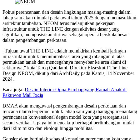
Fokus perencanaan dan desain lingkungan masing-masing dalam
tahap satu akan dimulai pada awal tahun 2025 dengan memasukkan
arsitektur tambahan. NEOM terus melanjutkan pekerjaan
infrastruktur untuk THE LINE dengan aktivitas dasar yang
signifikan, memposisikan dirinya sebagai operasi berskala besar
dalam pengembangan perkotaan.
“Tujuan awal THE LINE adalah memikirkan kembali jaringan
infrastruktur untuk meminimalisasi area yang dibangun di atas
permukaan tanah dan mencegahnya menyebar ke area alami di
sekitarnya,” kata Tareq Qaddami, Direktur Ekseskutif The Line
Design NEOM, dikutip dari ArchDaily pada Kamis, 14 November
2024.
Baca juga:
Desain Interior Oppa Kimbap yang Ramah Anak di
Pakuwon Mall Jogja
DMAA akan mengawasi pengembangan desain perkotaan dan
rencana utama terperinci untuk tahap satu yang dianggap menantang
perencanaan konvensional degan model kota yang terorganisasi
secara vertikal. Upaya ini mencakup berbagai pertimbangan, mulai
dari iklim mikro dan ekologi hingga mobilitas.
Gensler akan bertindak sebagai konsultan perencanaan kota yang