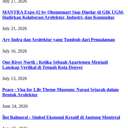
July 27, 2026
MANTRA Expo #2 by Qhomemart Siap Digelar di GIK UGM,
Hadirkan Kolaborasi Arsitektur, Industri, dan Komunitas
July 21, 2026
Ary Indra dan Arsitektur yang Tumbuh dari Pengalaman
July 16, 2026
One River North : Ketika Sebuah Apartemen Menjadi
Lanskap Vertikal di Tengah Kota Denver
July 13, 2026
Peace · Visa for Life Theme Museum: Narasi Sejarah dalam
Bentuk Arsitektur
June 24, 2026
Îlot Balmoral : Simbol Ekonomi Kreatif di Jantung Montreal