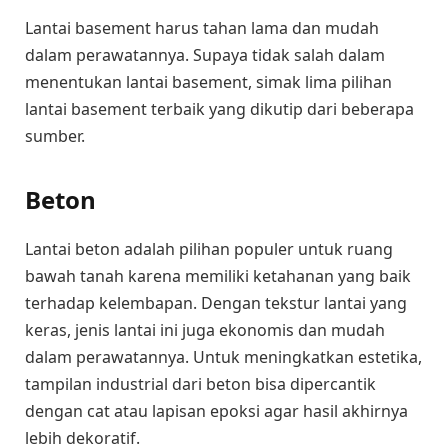
Lantai basement harus tahan lama dan mudah
dalam perawatannya. Supaya tidak salah dalam
menentukan lantai basement, simak lima pilihan
lantai basement terbaik yang dikutip dari beberapa
sumber.
Beton
Lantai beton adalah pilihan populer untuk ruang
bawah tanah karena memiliki ketahanan yang baik
terhadap kelembapan. Dengan tekstur lantai yang
keras, jenis lantai ini juga ekonomis dan mudah
dalam perawatannya. Untuk meningkatkan estetika,
tampilan industrial dari beton bisa dipercantik
dengan cat atau lapisan epoksi agar hasil akhirnya
lebih dekoratif.