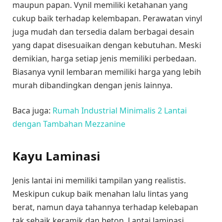
maupun papan. Vynil memiliki ketahanan yang
cukup baik terhadap kelembapan. Perawatan vinyl
juga mudah dan tersedia dalam berbagai desain
yang dapat disesuaikan dengan kebutuhan. Meski
demikian, harga setiap jenis memiliki perbedaan.
Biasanya vynil lembaran memiliki harga yang lebih
murah dibandingkan dengan jenis lainnya.
Baca juga:
Rumah Industrial Minimalis 2 Lantai
dengan Tambahan Mezzanine
Kayu Laminasi
Jenis lantai ini memiliki tampilan yang realistis.
Meskipun cukup baik menahan lalu lintas yang
berat, namun daya tahannya terhadap kelebapan
tak sebaik keramik dan beton. Lantai laminasi