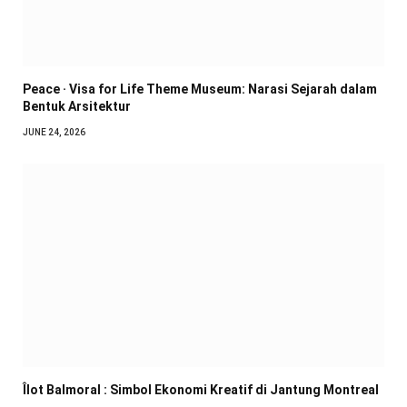
Peace · Visa for Life Theme Museum: Narasi Sejarah dalam
Bentuk Arsitektur
JUNE 24, 2026
Îlot Balmoral : Simbol Ekonomi Kreatif di Jantung Montreal