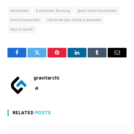
basement
basement flooring
jenis lantai basement
lantai basement
rekomendasi lantai basement
tips properti
Facebook
Twitter
Pinterest
LinkedIn
Tumblr
Email
gravitarchi
Website
RELATED
POSTS