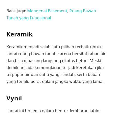
Baca juga:
Mengenal Basement, Ruang Bawah
Tanah yang Fungsional
Keramik
Keramik menjadi salah satu pilihan terbaik untuk
lantai ruang bawah tanah karena bersifat tahan air
dan bisa dipasang langsung di atas beton. Meski
demikian, ada kemungkinan terjadi keretakan jika
terpapar air dan suhu yang rendah, serta beban
yang terlalu berat dalam jangka waktu yang lama.
Vynil
Lantai ini tersedia dalam bentuk lembaran, ubin