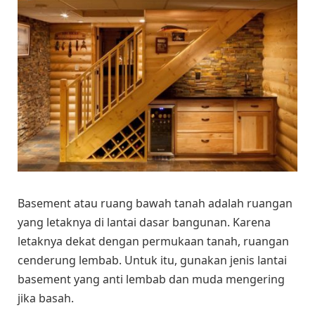
Basement atau ruang bawah tanah adalah ruangan
yang letaknya di lantai dasar bangunan. Karena
letaknya dekat dengan permukaan tanah, ruangan
cenderung lembab. Untuk itu, gunakan jenis lantai
basement yang anti lembab dan muda mengering
jika basah.