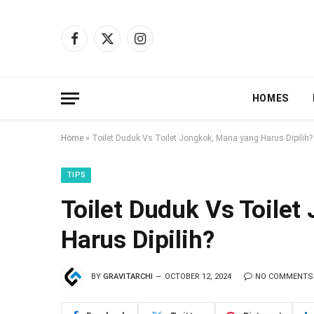
Facebook
X
Instagram
(Twitter)
HOMES
Home
»
Toilet Duduk Vs Toilet Jongkok, Mana yang Harus Dipilih?
TIPS
Toilet Duduk Vs Toile
Harus Dipilih?
BY
GRAVITARCHI
OCTOBER 12, 2024
NO COMMENTS