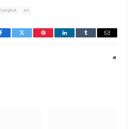
et jongkok
wc
Facebook
Twitter
Pinterest
LinkedIn
Tumblr
Email
Website