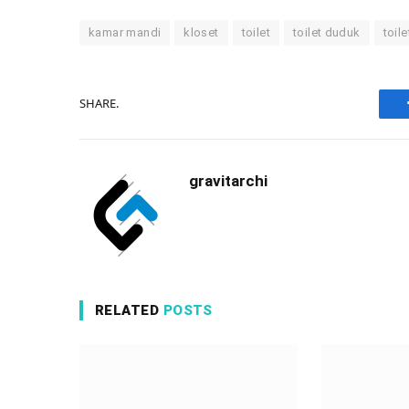
kamar mandi
kloset
toilet
toilet duduk
toil
SHARE.
gravitarchi
RELATED
POSTS