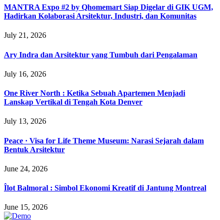
MANTRA Expo #2 by Qhomemart Siap Digelar di GIK UGM,
Hadirkan Kolaborasi Arsitektur, Industri, dan Komunitas
July 21, 2026
Ary Indra dan Arsitektur yang Tumbuh dari Pengalaman
July 16, 2026
One River North : Ketika Sebuah Apartemen Menjadi
Lanskap Vertikal di Tengah Kota Denver
July 13, 2026
Peace · Visa for Life Theme Museum: Narasi Sejarah dalam
Bentuk Arsitektur
June 24, 2026
Îlot Balmoral : Simbol Ekonomi Kreatif di Jantung Montreal
June 15, 2026