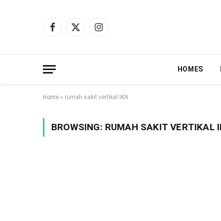
Facebook
X
Instagram
(Twitter)
HOMES
Home
»
rumah sakit vertikal IKN
BROWSING:
RUMAH SAKIT VERTIKAL 