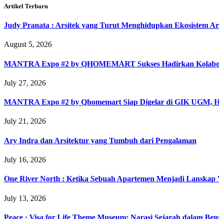
Artikel Terbaru
Judy Pranata : Arsitek yang Turut Menghidupkan Ekosistem Ar
August 5, 2026
MANTRA Expo #2 by QHOMEMART Sukses Hadirkan Kolaborasi A
July 27, 2026
MANTRA Expo #2 by Qhomemart Siap Digelar di GIK UGM, Hadi
July 21, 2026
Ary Indra dan Arsitektur yang Tumbuh dari Pengalaman
July 16, 2026
One River North : Ketika Sebuah Apartemen Menjadi Lanskap V
July 13, 2026
Peace · Visa for Life Theme Museum: Narasi Sejarah dalam Ben