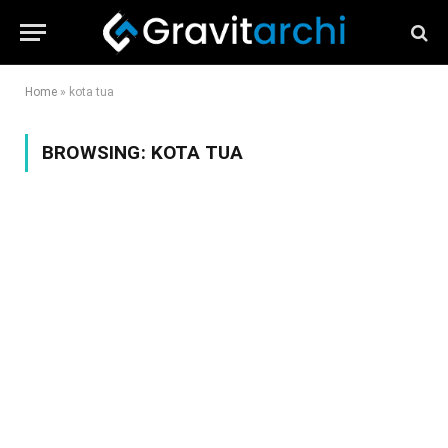
Home
»
kota tua
BROWSING:
KOTA TUA