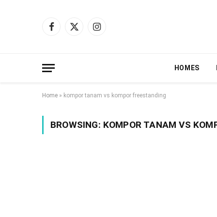
Facebook
X
Instagram
(Twitter)
HOMES
Home
»
kompor tanam vs kompor freestanding
BROWSING:
KOMPOR TANAM VS KOMP