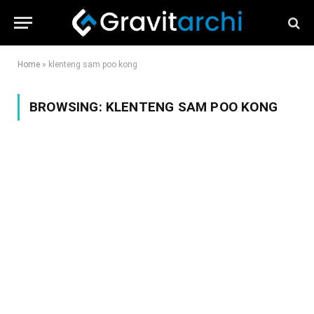
Home
»
klenteng sam poo kong
BROWSING:
KLENTENG SAM POO KONG