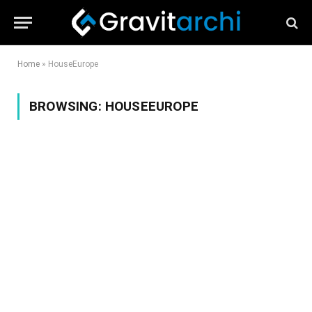
Home
»
HouseEurope
BROWSING:
HOUSEEUROPE