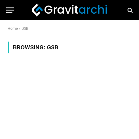
Home
»
GSB
BROWSING:
GSB