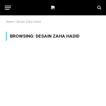
Home
»
desain Zaha Hadid
BROWSING:
DESAIN ZAHA HADID