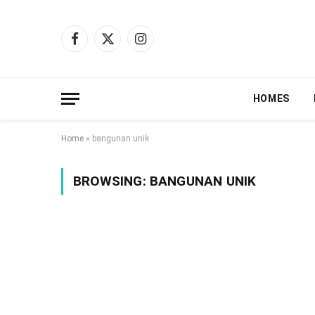
Facebook
X
Instagram
(Twitter)
HOMES
Home
»
bangunan unik
BROWSING:
BANGUNAN UNIK