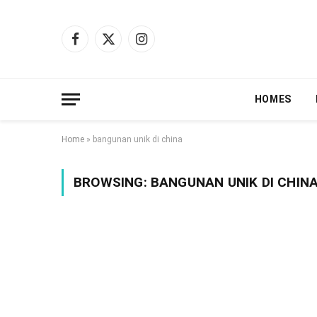
Facebook
X
Instagram
(Twitter)
HOMES
Home
»
bangunan unik di china
BROWSING:
BANGUNAN UNIK DI CHIN