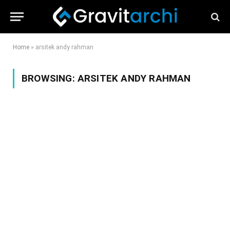
Home
»
arsitek andy rahman
BROWSING:
ARSITEK ANDY RAHMAN