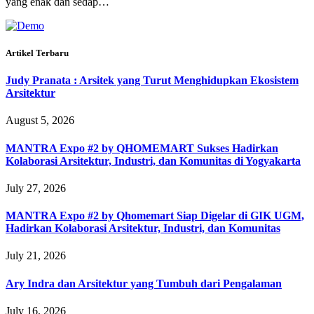
yang enak dan sedap…
Artikel Terbaru
Judy Pranata : Arsitek yang Turut Menghidupkan Ekosistem
Arsitektur
August 5, 2026
MANTRA Expo #2 by QHOMEMART Sukses Hadirkan
Kolaborasi Arsitektur, Industri, dan Komunitas di Yogyakarta
July 27, 2026
MANTRA Expo #2 by Qhomemart Siap Digelar di GIK UGM,
Hadirkan Kolaborasi Arsitektur, Industri, dan Komunitas
July 21, 2026
Ary Indra dan Arsitektur yang Tumbuh dari Pengalaman
July 16, 2026