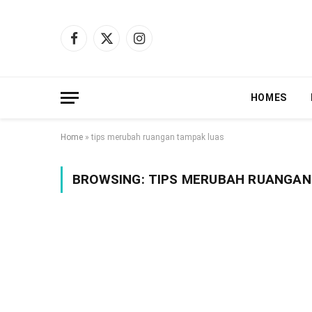
Facebook
X
Instagram
(Twitter)
HOMES
Home
»
tips merubah ruangan tampak luas
BROWSING:
TIPS MERUBAH RUANGAN