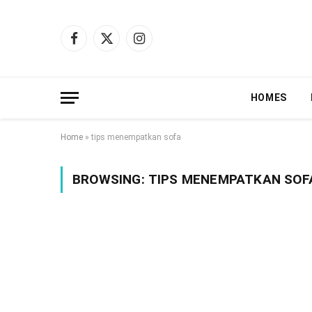
Facebook
X
Instagram
(Twitter)
HOMES
Home
»
tips menempatkan sofa
BROWSING:
TIPS MENEMPATKAN SOF