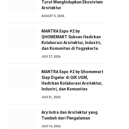
Turut Menghidupkan Ekosistem
Arsitektur
AUGUST 5, 2026
MANTRA Expo #2 by
QHOMEMART Sukses Hadirkan
Kolaborasi Arsitektur, Industri,
dan Komunitas di Yogyakarta
JULY 27, 2026
MANTRA Expo #2 by Qhomemart
Siap Digelar di GIK UGM,
Hadirkan Kolaborasi Arsitektur,
Industri, dan Komunitas
JULY 21, 2026
Ary Indra dan Arsitektur yang
Tumbuh dari Pengalaman
JULY 16, 2026