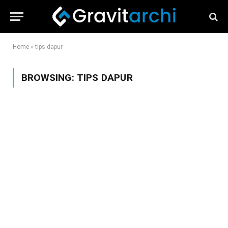
Home
»
tips dapur
BROWSING:
TIPS DAPUR