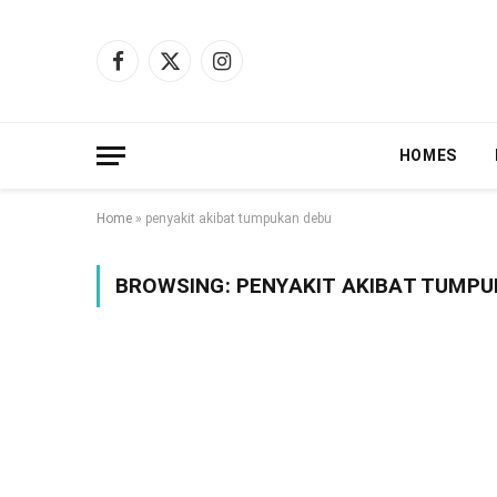
Facebook
X
Instagram
(Twitter)
HOMES
Home
»
penyakit akibat tumpukan debu
BROWSING:
PENYAKIT AKIBAT TUMPU