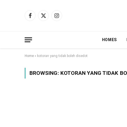
Facebook
X
Instagram
(Twitter)
HOMES
Home
»
kotoran yang tidak boleh disedot
BROWSING:
KOTORAN YANG TIDAK BO