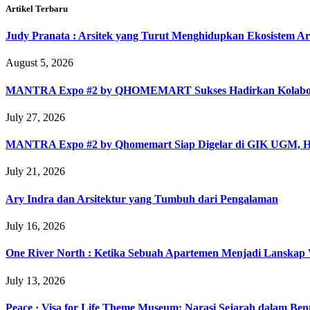
Artikel Terbaru
Judy Pranata : Arsitek yang Turut Menghidupkan Ekosistem Ar
August 5, 2026
MANTRA Expo #2 by QHOMEMART Sukses Hadirkan Kolaborasi A
July 27, 2026
MANTRA Expo #2 by Qhomemart Siap Digelar di GIK UGM, Hadi
July 21, 2026
Ary Indra dan Arsitektur yang Tumbuh dari Pengalaman
July 16, 2026
One River North : Ketika Sebuah Apartemen Menjadi Lanskap V
July 13, 2026
Peace · Visa for Life Theme Museum: Narasi Sejarah dalam Ben