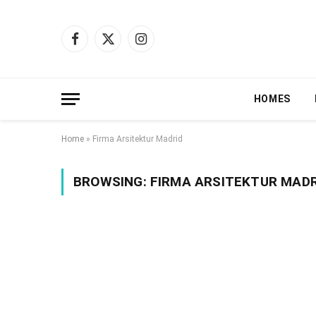
Facebook
X
Instagram
(Twitter)
HOMES
Home
»
Firma Arsitektur Madrid
BROWSING:
FIRMA ARSITEKTUR MADR