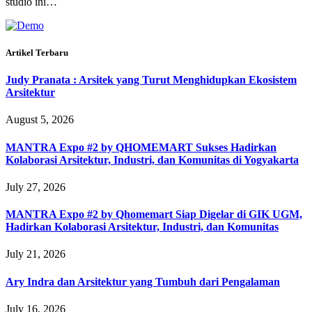
studio ini…
Artikel Terbaru
Judy Pranata : Arsitek yang Turut Menghidupkan Ekosistem
Arsitektur
August 5, 2026
MANTRA Expo #2 by QHOMEMART Sukses Hadirkan
Kolaborasi Arsitektur, Industri, dan Komunitas di Yogyakarta
July 27, 2026
MANTRA Expo #2 by Qhomemart Siap Digelar di GIK UGM,
Hadirkan Kolaborasi Arsitektur, Industri, dan Komunitas
July 21, 2026
Ary Indra dan Arsitektur yang Tumbuh dari Pengalaman
July 16, 2026