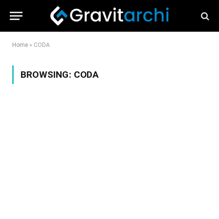
Home
»
CODA
BROWSING:
CODA