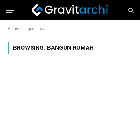
Home
»
bangun rumah
BROWSING:
BANGUN RUMAH